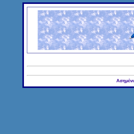
Ασημένι